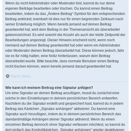
Wenn du nicht Administrator oder Moderator bist, kannst du nur deine
eigenen Beiträge bearbeiten oder löschen. Du kannst einen Beitrag
bearbeiten, indem du das „Ändere Beitrag“-Symbol für den entsprechenden
Beitrag anklickst; eventuell ist dies nur für einen begrenzten Zeitraum nach
seiner Erstellung möglich. Wenn bereits jemand auf deinen Beitrag
geantwortet hat, wird dein Beitrag in der Themenansicht als überarbeitet
gekennzeichnet. Es wird sowohl die Anzahl als auch der letzte Zeitpunkt der
Bearbeitungen angezeigt. Dieser Hinweis erscheint nicht, wenn noch
niemand auf deinen Beitrag geantwortet hat oder wenn ein Administrator
oder Moderator deinen Beitrag überarbeitet hat. Diese können jedoch, falls
sie es für nötig halten, eine Notiz hinterlassen, warum dein Beitrag
überarbeitet wurde. Bitte beachte, dass normale Benutzer einen Beitrag
nicht löschen können, wenn bereits jemand darauf geantwortet hat.
Nach oben
Wie kann ich meinem Beitrag eine Signatur anfügen?
Um eine Signatur an deinen Beitrag anzufügen, musst du zunächst eine
solche in den Einstellungen in deinem persönlichen Bereich entwerfen.
Nachdem du die Signatur erstellt und gespeichert hast, kannst du in jedem
Beitrag das Kästchen „Signatur anhängen“ aktivieren. Du kannst eine
Signatur auch hinzufügen, indem du in deinem persönlichen Bereich das
standardmäßige Anhängen deiner Signatur aktivierst. Wenn du einen
einzelnen Beitrag dennoch ohne Signatur verfassen möchtest, so kannst du
dort einfach das Kontrollkästchen „Signatur anhängen“ wieder deaktivieren.