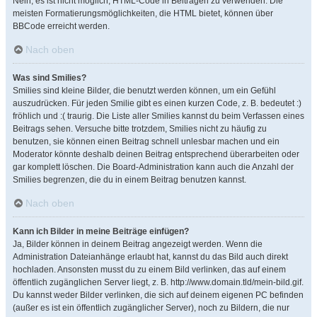
Nein, es ist nicht möglich, HTML-Code in Beiträgen zu verwenden. Die
meisten Formatierungsmöglichkeiten, die HTML bietet, können über
BBCode erreicht werden.
Nach oben
Was sind Smilies?
Smilies sind kleine Bilder, die benutzt werden können, um ein Gefühl
auszudrücken. Für jeden Smilie gibt es einen kurzen Code, z. B. bedeutet :)
fröhlich und :( traurig. Die Liste aller Smilies kannst du beim Verfassen eines
Beitrags sehen. Versuche bitte trotzdem, Smilies nicht zu häufig zu
benutzen, sie können einen Beitrag schnell unlesbar machen und ein
Moderator könnte deshalb deinen Beitrag entsprechend überarbeiten oder
gar komplett löschen. Die Board-Administration kann auch die Anzahl der
Smilies begrenzen, die du in einem Beitrag benutzen kannst.
Nach oben
Kann ich Bilder in meine Beiträge einfügen?
Ja, Bilder können in deinem Beitrag angezeigt werden. Wenn die
Administration Dateianhänge erlaubt hat, kannst du das Bild auch direkt
hochladen. Ansonsten musst du zu einem Bild verlinken, das auf einem
öffentlich zugänglichen Server liegt, z. B. http://www.domain.tld/mein-bild.gif.
Du kannst weder Bilder verlinken, die sich auf deinem eigenen PC befinden
(außer es ist ein öffentlich zugänglicher Server), noch zu Bildern, die nur