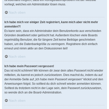
ist ebenfalls möglich, dass ein Konfigurationsproblem mit der Website
vorliegt, welches ein Administrator lösen muss.
Nach oben
Ich habe mich vor einiger Zeit registriert, kann mich aber nicht mehr
anmelden?!
Es kann sein, dass ein Administrator dein Benutzerkonto aus verschieden
Gründen deaktiviert oder gelöscht hat. Außerdem löschen viele Boards
regelmäßig Benutzer, die für längere Zeit keine Beiträge geschrieben
haben, um die Datenbankgröße zu verringern. Registriere dich einfach
erneut und nimm aktiv an den Diskussionen teil!
Nach oben
Ich habe mein Passwort vergessen!
Das ist nicht schlimm! Wir können dir zwar dein altes Passwort nicht wieder
mitteilen, du kannst es jedoch zurücksetzen. Dies machst du, indem du auf
der Anmelde-Seite auf „Ich habe mein Passwort vergessen“ klickst und den
Anweisungen folgst. So solltest du dich schnell wieder anmelden können.
Solltest du trotzdem nicht in der Lage sein, dein Passwort zurückzusetzen,
so wende dich an die Board-Administration.
Nach oben