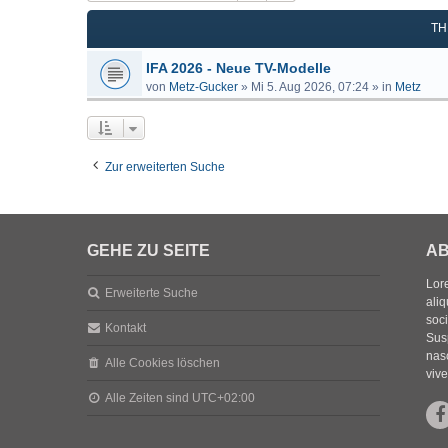
TH
IFA 2026 - Neue TV-Modelle
von
Metz-Gucker
»
Mi 5. Aug 2026, 07:24
» in
Metz
Zur erweiterten Suche
GEHE ZU SEITE
AB
Lore
Erweiterte Suche
aliq
soc
Kontakt
Sus
nasc
Alle Cookies löschen
vive
Alle Zeiten sind
UTC+02:00