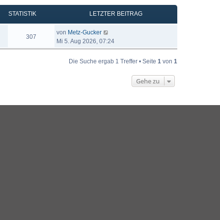
STATISTIK
LETZTER BEITRAG
von
Metz-Gucker
307
Mi 5. Aug 2026, 07:24
Die Suche ergab 1 Treffer • Seite
1
von
1
Gehe zu