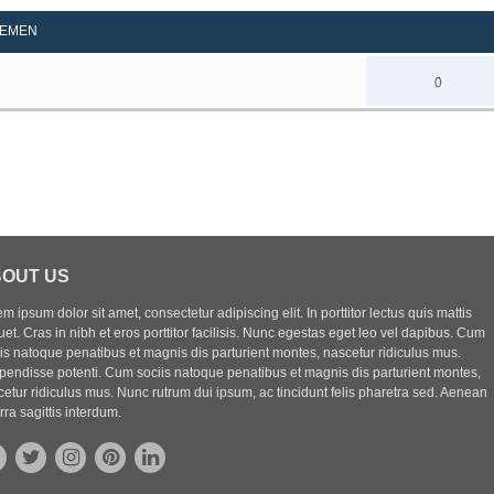
EMEN
0
OUT US
m ipsum dolor sit amet, consectetur adipiscing elit. In porttitor lectus quis mattis
uet. Cras in nibh et eros porttitor facilisis. Nunc egestas eget leo vel dapibus. Cum
iis natoque penatibus et magnis dis parturient montes, nascetur ridiculus mus.
pendisse potenti. Cum sociis natoque penatibus et magnis dis parturient montes,
etur ridiculus mus. Nunc rutrum dui ipsum, ac tincidunt felis pharetra sed. Aenean
rra sagittis interdum.