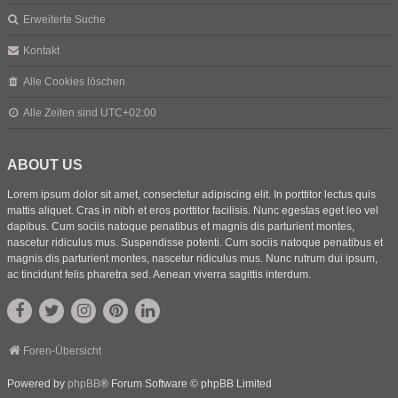
Erweiterte Suche
Kontakt
Alle Cookies löschen
Alle Zeiten sind
UTC+02:00
ABOUT US
Lorem ipsum dolor sit amet, consectetur adipiscing elit. In porttitor lectus quis
mattis aliquet. Cras in nibh et eros porttitor facilisis. Nunc egestas eget leo vel
dapibus. Cum sociis natoque penatibus et magnis dis parturient montes,
nascetur ridiculus mus. Suspendisse potenti. Cum sociis natoque penatibus et
magnis dis parturient montes, nascetur ridiculus mus. Nunc rutrum dui ipsum,
ac tincidunt felis pharetra sed. Aenean viverra sagittis interdum.
Foren-Übersicht
Powered by
phpBB
® Forum Software © phpBB Limited