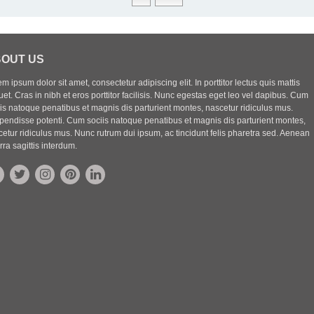
OUT US
m ipsum dolor sit amet, consectetur adipiscing elit. In porttitor lectus quis mattis
uet. Cras in nibh et eros porttitor facilisis. Nunc egestas eget leo vel dapibus. Cum
iis natoque penatibus et magnis dis parturient montes, nascetur ridiculus mus.
pendisse potenti. Cum sociis natoque penatibus et magnis dis parturient montes,
etur ridiculus mus. Nunc rutrum dui ipsum, ac tincidunt felis pharetra sed. Aenean
rra sagittis interdum.