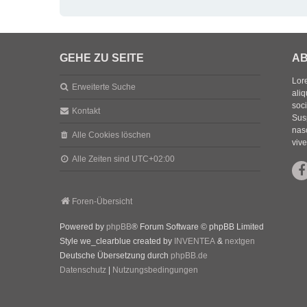
GEHE ZU SEITE
AB
Lore
Erweiterte Suche
aliq
soc
Kontakt
Sus
nasc
Alle Cookies löschen
vive
Alle Zeiten sind
UTC+02:00
Foren-Übersicht
Powered by
phpBB
® Forum Software © phpBB Limited
Style we_clearblue created by
INVENTEA
&
nextgen
Deutsche Übersetzung durch
phpBB.de
Datenschutz
|
Nutzungsbedingungen