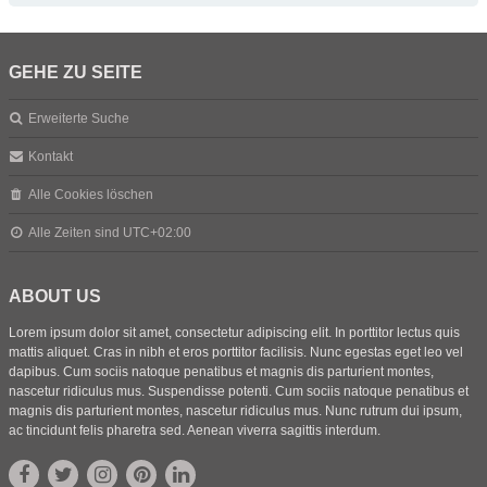
GEHE ZU SEITE
Erweiterte Suche
Kontakt
Alle Cookies löschen
Alle Zeiten sind
UTC+02:00
ABOUT US
Lorem ipsum dolor sit amet, consectetur adipiscing elit. In porttitor lectus quis
mattis aliquet. Cras in nibh et eros porttitor facilisis. Nunc egestas eget leo vel
dapibus. Cum sociis natoque penatibus et magnis dis parturient montes,
nascetur ridiculus mus. Suspendisse potenti. Cum sociis natoque penatibus et
magnis dis parturient montes, nascetur ridiculus mus. Nunc rutrum dui ipsum,
ac tincidunt felis pharetra sed. Aenean viverra sagittis interdum.