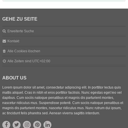
GEHE ZU SEITE
Erweiterte Suche
Kontakt
Alle Cookies löschen
Alle Zeiten sind
UTC+02:00
ABOUT US
Lorem ipsum dolor sit amet, consectetur adipiscing elit. In porttitor lectus quis
mattis aliquet. Cras in nibh et eros porttitor facilisis. Nunc egestas eget leo vel
dapibus. Cum sociis natoque penatibus et magnis dis parturient montes,
nascetur ridiculus mus. Suspendisse potenti. Cum sociis natoque penatibus et
magnis dis parturient montes, nascetur ridiculus mus. Nunc rutrum dui ipsum,
ac tincidunt felis pharetra sed. Aenean viverra sagittis interdum.