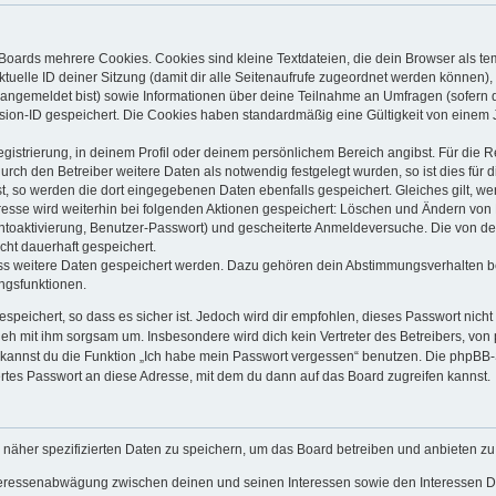
Boards mehrere Cookies. Cookies sind kleine Textdateien, die dein Browser als t
ktuelle ID deiner Sitzung (damit dir alle Seitenaufrufe zugeordnet werden können),
 angemeldet bist) sowie Informationen über deine Teilnahme an Umfragen (sofern 
sion-ID gespeichert. Die Cookies haben standardmäßig eine Gültigkeit von einem Ja
egistrierung, in deinem Profil oder deinem persönlichem Bereich angibst. Für die 
h den Betreiber weitere Daten als notwendig festgelegt wurden, so ist dies für di
st, so werden die dort eingegebenen Daten ebenfalls gespeichert. Gleiches gilt, we
dresse wird weiterhin bei folgenden Aktionen gespeichert: Löschen und Ändern von
ontoaktivierung, Benutzer-Passwort) und gescheiterte Anmeldeversuche. Die von 
icht dauerhaft gespeichert.
ass weitere Daten gespeichert werden. Dazu gehören dein Abstimmungsverhalten b
ungsfunktionen.
speichert, so dass es sicher ist. Jedoch wird dir empfohlen, dieses Passwort nich
geh mit ihm sorgsam um. Insbesondere wird dich kein Vertreter des Betreibers, von
o kannst du die Funktion „Ich habe mein Passwort vergessen“ benutzen. Die phpB
rtes Passwort an diese Adresse, mit dem du dann auf das Board zugreifen kannst.
 näher spezifizierten Daten zu speichern, um das Board betreiben und anbieten z
nteressenabwägung zwischen deinen und seinen Interessen sowie den Interessen Dr