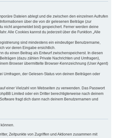
emporäre Dateien ablegt und die zwischen den einzelnen Aufrufen
 Informationen über die von dir gelesenen Beiträge (zur
du nicht angemeldet bist) gespeichert. Ferner werden deine
hr. Alle Cookies kannst du jederzeit über die Funktion „Alle
Registrierung sind mindestens ein eindeutiger Benutzername,
ch vor deren Eingabe ersichtlich.
nn du einen Beitrag als Entwurf zwischenspeicherst. In diesen
 Beiträgen (dazu zählen Private Nachrichten und Umfragen),
deinem Browser übermittelte Browser-Kennzeichnung (User Agent)
ei Umfragen, der Gelesen-Status von deinen Beiträgen oder
t auf einer Vielzahl von Webseiten zu verwenden. Das Passwort
 phpBB Limited oder ein Dritter berechtigterweise nach deinem
B-Software fragt dich dann nach deinem Benutzernamen und
u können.
itter, Zeitpunkte von Zugriffen und Aktionen zusammen mit