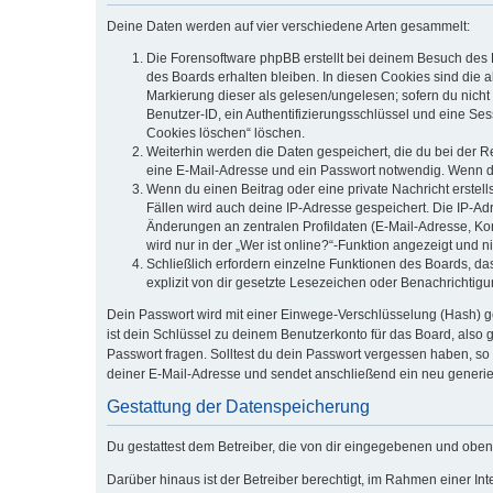
Deine Daten werden auf vier verschiedene Arten gesammelt:
Die Forensoftware phpBB erstellt bei deinem Besuch des 
des Boards erhalten bleiben. In diesen Cookies sind die a
Markierung dieser als gelesen/ungelesen; sofern du nicht
Benutzer-ID, ein Authentifizierungsschlüssel und eine Ses
Cookies löschen“ löschen.
Weiterhin werden die Daten gespeichert, die du bei der R
eine E-Mail-Adresse und ein Passwort notwendig. Wenn durc
Wenn du einen Beitrag oder eine private Nachricht erstell
Fällen wird auch deine IP-Adresse gespeichert. Die IP-A
Änderungen an zentralen Profildaten (E-Mail-Adresse, K
wird nur in der „Wer ist online?“-Funktion angezeigt und n
Schließlich erfordern einzelne Funktionen des Boards, d
explizit von dir gesetzte Lesezeichen oder Benachrichtig
Dein Passwort wird mit einer Einwege-Verschlüsselung (Hash) ge
ist dein Schlüssel zu deinem Benutzerkonto für das Board, also 
Passwort fragen. Solltest du dein Passwort vergessen haben, s
deiner E-Mail-Adresse und sendet anschließend ein neu generie
Gestattung der Datenspeicherung
Du gestattest dem Betreiber, die von dir eingegebenen und oben
Darüber hinaus ist der Betreiber berechtigt, im Rahmen einer I