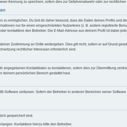
wser-Kennung zu speichern, sofern dies zur Gefahrenabwehr oder zur rechtlichen 
ten
zu ermöglichen. Du bist dir daher bewusst, dass die Daten deines Profils und die vo
mationen nur für einen eingeschränkten Nutzerkreis (z. B. andere registrierte Benu
er kontaktiere den Betreiber. Die E-Mail-Adresse aus deinem Profil ist dabei jed
deiner Zustimmung an Dritte weitergeben. Dies gilt nicht, sofern er auf Grund gese
chsetzung rechtlicher Interessen erforderlich sind.
dir angegebenen Kontaktdaten zu kontaktieren, sofern dies zur Übermittlung zentral
in deinem persönlichen Bereich gestattet hast.
hpBB-Software umfassen. Sofern der Betreiber in anderen Bereichen seiner Software
dich gespeichert sind.
langen. Kontaktiere hierzu bitte den Betreiber.