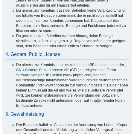
zeitweise oder dauerhaft von der Nutzung dieses Boards
ausschließen und dir ein Hausverbot erteilen.
Du nimmst zur Kenntnis, dass der Betreiber keine Verantwortung für
die Inhalte von Beiträgen übernimmt, die er nicht selbst erstellt hat
oder die er nicht zur Kenntnis genommen hat. Du gestattest dem
Betreiber, dein Benutzerkonto, Beiträge und Funktionen jederzeit zu
löschen oder zu sperren.
Du gestattest dem Betreiber darüber hinaus, deine Beiträge
abzuändern, sofern sie gegen o. g. Regeln verstoßen oder geeignet
sind, dem Betreiber oder einem Dritten Schaden zuzufügen.
4. General Public License
Du nimmst zur Kenntnis, dass es sich bei phpBB um eine unter der „
GNU General Public License v2
“ (GPL) bereitgestellten Foren-
Software von phpBB Limited (www.phpbb.com) handelt;
deutschsprachige Informationen werden durch die deutschsprachige
Community unter www.phpbb.de zur Verfügung gestellt. Beide haben
keinen Einfluss auf die Art und Weise, wie die Software verwendet
wird. Sie können insbesondere die Verwendung der Software für
bestimmte Zwecke nicht untersagen oder auf Inhalte fremder Foren
Einfluss nehmen.
5. Gewährleistung
Der Betreiber haftet mit Ausnahme der Verletzung von Leben, Körper
und Gesundheit und der Verletzung wesentlicher Vertragspflichten