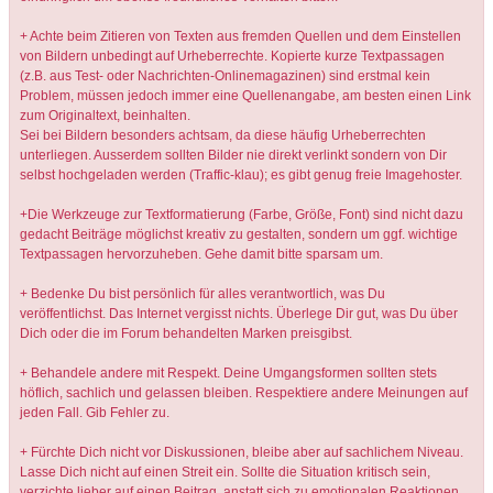
+ Achte beim Zitieren von Texten aus fremden Quellen und dem Einstellen
von Bildern unbedingt auf Urheberrechte. Kopierte kurze Textpassagen
(z.B. aus Test- oder Nachrichten-Onlinemagazinen) sind erstmal kein
Problem, müssen jedoch immer eine Quellenangabe, am besten einen Link
zum Originaltext, beinhalten.
Sei bei Bildern besonders achtsam, da diese häufig Urheberrechten
unterliegen. Ausserdem sollten Bilder nie direkt verlinkt sondern von Dir
selbst hochgeladen werden (Traffic-klau); es gibt genug freie Imagehoster.
+Die Werkzeuge zur Textformatierung (Farbe, Größe, Font) sind nicht dazu
gedacht Beiträge möglichst kreativ zu gestalten, sondern um ggf. wichtige
Textpassagen hervorzuheben. Gehe damit bitte sparsam um.
+ Bedenke Du bist persönlich für alles verantwortlich, was Du
veröffentlichst. Das Internet vergisst nichts. Überlege Dir gut, was Du über
Dich oder die im Forum behandelten Marken preisgibst.
+ Behandele andere mit Respekt. Deine Umgangsformen sollten stets
höflich, sachlich und gelassen bleiben. Respektiere andere Meinungen auf
jeden Fall. Gib Fehler zu.
+ Fürchte Dich nicht vor Diskussionen, bleibe aber auf sachlichem Niveau.
Lasse Dich nicht auf einen Streit ein. Sollte die Situation kritisch sein,
verzichte lieber auf einen Beitrag, anstatt sich zu emotionalen Reaktionen