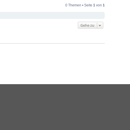
0 Themen • Seite
1
von
1
Gehe zu