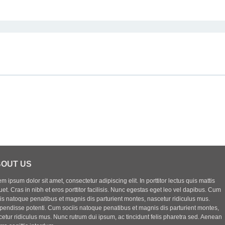
OUT US
m ipsum dolor sit amet, consectetur adipiscing elit. In porttitor lectus quis mattis
uet. Cras in nibh et eros porttitor facilisis. Nunc egestas eget leo vel dapibus. Cum
iis natoque penatibus et magnis dis parturient montes, nascetur ridiculus mus.
pendisse potenti. Cum sociis natoque penatibus et magnis dis parturient montes,
etur ridiculus mus. Nunc rutrum dui ipsum, ac tincidunt felis pharetra sed. Aenean