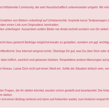
nd hilfsbereite Community, die sehr freundschaftlich untereinander umgeht. Wir m
instellen von Bildern unbedingt auf Urheberrechte. Kopierte kurze Textpassagen (
en einen Link zum Originaltext, beinhalten.
n unterliegen. Ausserdem sollten Bilder nie direkt verlinkt sondern von Dir selbst 
nicht dazu gedacht Beiträge möglichst kreativ zu gestalten, sondern um ggf. wich
röffentlichst. Das Internet vergisst nichts. Überlege Dir gut, was Du über Dich ode
ets höflich, sachlich und gelassen bleiben. Respektiere andere Meinungen auf jed
Niveau. Lasse Dich nicht auf einen Streit ein. Sollte die Situation kritisch sein, ve
% der Fragen, die Ihr stellen könntet, wurden schon gestellt und beantwortet. Die An
m stellen.
 erst einen Beitrag verfasst und dann auf Antworten wartet, zum Anderen erspart I