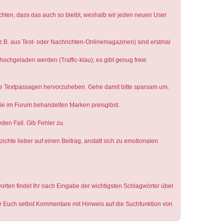
öchten, dass das auch so bleibt, weshalb wir jeden neuen User
z.B. aus Test- oder Nachrichten-Onlinemagazinen) sind erstmal
hochgeladen werden (Traffic-klau); es gibt genug freie
tige Textpassagen hervorzuheben. Gehe damit bitte sparsam um.
r die im Forum behandelten Marken preisgibst.
en Fall. Gib Fehler zu.
rzichte lieber auf einen Beitrag, anstatt sich zu emotionalen
tworten findet Ihr nach Eingabe der wichtigsten Schlagwörter über
hr Euch selbst Kommentare mit Hinweis auf die Suchfunktion von