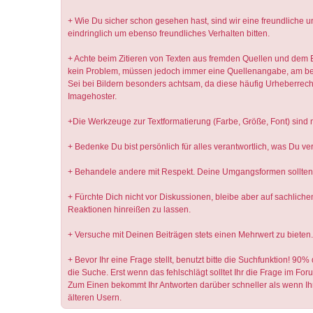
+ Wie Du sicher schon gesehen hast, sind wir eine freundliche u
eindringlich um ebenso freundliches Verhalten bitten.
+ Achte beim Zitieren von Texten aus fremden Quellen und dem E
kein Problem, müssen jedoch immer eine Quellenangabe, am best
Sei bei Bildern besonders achtsam, da diese häufig Urheberrechte
Imagehoster.
+Die Werkzeuge zur Textformatierung (Farbe, Größe, Font) sind 
+ Bedenke Du bist persönlich für alles verantwortlich, was Du ve
+ Behandele andere mit Respekt. Deine Umgangsformen sollten st
+ Fürchte Dich nicht vor Diskussionen, bleibe aber auf sachlichem 
Reaktionen hinreißen zu lassen.
+ Versuche mit Deinen Beiträgen stets einen Mehrwert zu bieten.
+ Bevor Ihr eine Frage stellt, benutzt bitte die Suchfunktion! 90
die Suche. Erst wenn das fehlschlägt solltet Ihr die Frage im Foru
Zum Einen bekommt Ihr Antworten darüber schneller als wenn Ihr
älteren Usern.