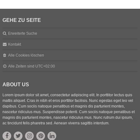
GEHE ZU SEITE
Erweiterte Suche
Kontakt
Alle Cookies löschen
Alle Zeiten sind
UTC+02:00
ABOUT US
Lorem ipsum dolor sit amet, consectetur adipiscing elit. In porttitor lectus quis
mattis aliquet. Cras in nibh et eros porttitor facilisis. Nunc egestas eget leo vel
dapibus. Cum sociis natoque penatibus et magnis dis parturient montes,
nascetur ridiculus mus. Suspendisse potenti. Cum sociis natoque penatibus et
magnis dis parturient montes, nascetur ridiculus mus. Nunc rutrum dui ipsum,
ac tincidunt felis pharetra sed. Aenean viverra sagittis interdum.