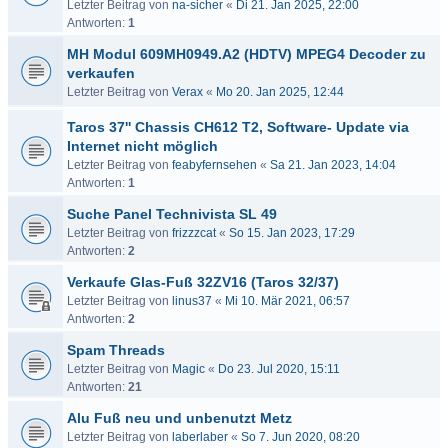
Letzter Beitrag von
na-sicher
«
Di 21. Jan 2025, 22:00
Antworten:
1
MH Modul 609MH0949.A2 (HDTV) MPEG4 Decoder zu
verkaufen
Letzter Beitrag von
Verax
«
Mo 20. Jan 2025, 12:44
Taros 37'' Chassis CH612 T2, Software- Update via
Internet nicht möglich
Letzter Beitrag von
feabyfernsehen
«
Sa 21. Jan 2023, 14:04
Antworten:
1
Suche Panel Technivista SL 49
Letzter Beitrag von
frizzzcat
«
So 15. Jan 2023, 17:29
Antworten:
2
Verkaufe Glas-Fuß 32ZV16 (Taros 32/37)
Letzter Beitrag von
linus37
«
Mi 10. Mär 2021, 06:57
Antworten:
2
Spam Threads
Letzter Beitrag von
Magic
«
Do 23. Jul 2020, 15:11
Antworten:
21
Alu Fuß neu und unbenutzt Metz
Letzter Beitrag von
laberlaber
«
So 7. Jun 2020, 08:20