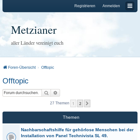
Registrieren
Anmelden
Metzianer
aller Länder vereinigt euch
Foren-Übersicht
Offtopic
Offtopic
Suche
Erweiterte Suche
1
2
Nächste
27 Themen
Themen
Nachbarschaftshilfe für gehörlose Menschen bei der
Installation von Panel Technivista SL 49.